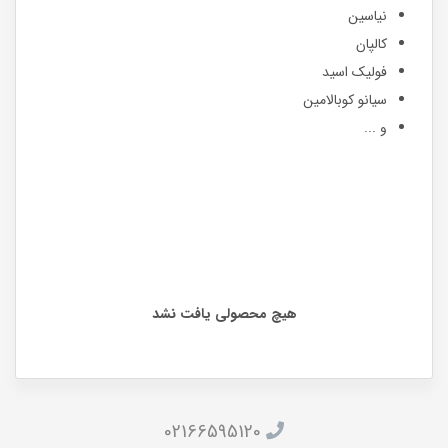
نیاسین
کالپان
فولیک اسید
سیانو کوبالامین
و ...
هیچ محصولی یافت نشد
02166595120