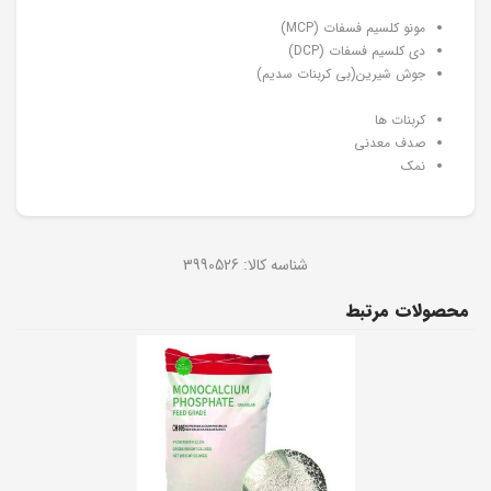
مونو کلسیم فسفات (MCP)
دی کلسیم فسفات (DCP)
جوش شیرین(بی کربنات سدیم)
کربنات ها
صدف معدنی
نمک
شناسه کالا:
3990526
محصولات مرتبط