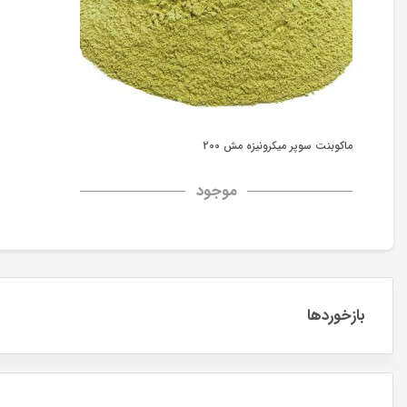
ماکوبنت سوپر میکرونیزه مش 200
موجود
بازخوردها