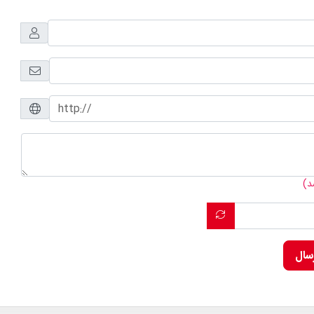
د)
رسال