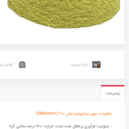
انواع مجوزها
کالای با ک
توضیحات
ماکوبنت سوپر میکرونیزه مش 200 (Makobent):
- بنتونیت فرآوری و فعال شده تحت حرارت 300 درجه سانتی گراد