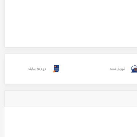
توزیع عمده
دو دهه سابقه