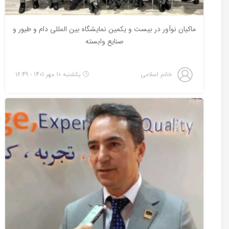
ماكيان نوآور در بيست و يكمين نمايشگاه بين المللى دام و طيور و
صنايع وابسته
خانم اسلامی
یکشنبه 10 مهر 1401 - 16:49