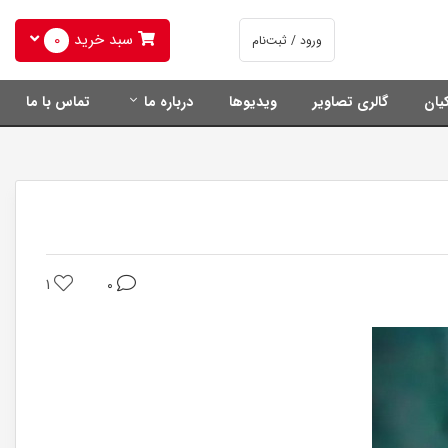
سبد خرید
0
ورود / ثبت‌نام
یان
گالری تصاویر
ویدیوها
درباره ما
تماس با ما
1
0