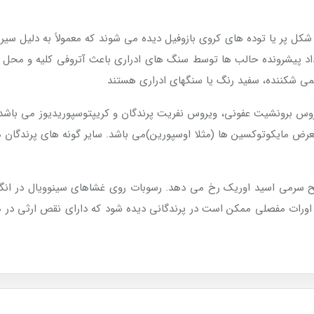
کل پر یا توده های کروی بازوفیل دیده می شوند که معمولاً به دلیل سی
اد پیشرونده حالب ها توسط سنگ های ادراری باعث آتروفی کلیه و محل
ی شکننده، سفید رنگ یا سنگهای ادراری هستند
س برونشیت عفونی، ویروس نفریت پرندگان و کریپتوسپوریدیوز می باشد.
معرض مایکوتوکسین ها (مثلا اوسپورین)می باشد. سایر گونه های پرندگان معم
سرمی اسید اوریک رخ می دهد. رسوبات روی غشاهای سینوویال در انگ
اورات مفصلی ممکن است در پرندگانی دیده شود که دارای نقص ارثی در م