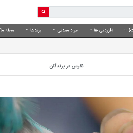
ت)
افزودنی ها
مواد معدنی
برندها
مجله ماک
نقرس در پرندگان