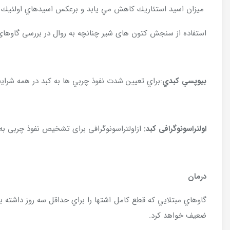
ميزان اسيد استئاريك كاهش مي يابد و برعكس اسيدهاي اولئيك و 
استفاده از سنجش کتون های شیر چنانچه به روال در بررسی گاوهای تا
بيوپسي كبدي
:براي تعيين شدت نفوذ چربي ها به كبد در همه شراي
اولتراسونوگرافی کبد:
ازاولتراسونوگرافی برای تشخیص نفوذ چربی به
درمان
گاوهاي مبتلايي كه قطع كامل اشتها را براي حداقل سه روز داشته 
ضعيف خواهد كرد.