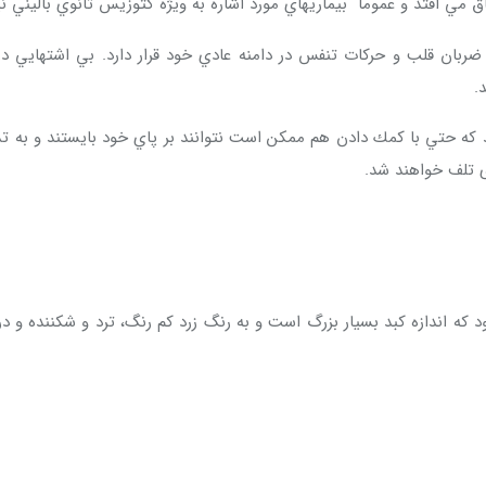
ي افتد و عموما ً بيماريهاي مورد اشاره به ويژه كتوزيس ثانوي باليني نيز
ضربان قلب و حركات تنفس در دامنه عادي خود قرار دارد. بي اشتهايي در
.
وند كه حتي با كمك دادن هم ممكن است نتوانند بر پاي خود بايستند و به ت
ی تلف خواهند شد.
ه اندازه كبد بسيار بزرگ است و به رنگ زرد کم رنگ، ترد و شکننده و د