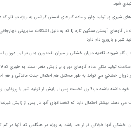
كبدي شود.
اي شيري پر توليد چاق و ماده گاوهاي آبستن گوشتي به ويژه دو قلو كه 
در گاوهاي آبستن سنگين تازه زا كه به دليل اشكالات مديريتي دچارچاقي 
 شير و باروري دام دارد.
كردن گاو شيرده، تغذيه دوران خشكي و ميزان افت وزن بدن در اين دوران ا
لامت توليد مثلي ماده گاوهاي دور و بر زايش مضر است. به طوري كه لاغ
دوران خشكي مي تواند به طور مستقل هم احتمال جفت ماندگي و هم احتمال
 به ويژه چربي بيشتر برخوردار خواهند بود.
 خشكي آنها طولاني تر از حد باشد به ويژه در هنگامي كه آنها در كم 