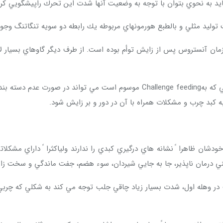
بايد به نحوي بتوان با توجه به وضعيت آنها شدت اين تحرك راپيشگويي كرد
توليد مثلي و بالطبع هورمونهاي مربوطه يك رابطه دو سويه تنگاتنگ وجود 
زمان آنستروس پس از زايش توأم بوده است. از طرف ديگر گاوهاي بسيار ل
نحوه مديريت بهداشتي افزايش تدريجي دانه غلات در دوران خشكي كه بهenge feeding
ا به كبد چرب و مشكلات همراه با آن در دور و بر زايش شود.
ن ظاهرا ً نشانه هاي درگيري كبدي را ندارند ولياكثرا ً داراي مشكلا
اليني درمان ناپذير، جا به جايي شيردان، سوء هضم، جفت ماندگي و سخت ز
 وهله اول، شدت بسيار زياد چاقي جلب توجه مي كند به شكلي كه چربي ه