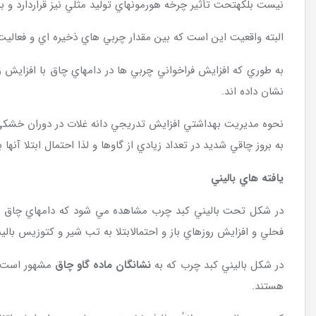
نيست بلكهتحت تأثير چرخه هورمونهاي توليد مثلي نيز قراردارد و 
البته واقعيت اين است كه بين مقدار چربي هاي ذخيره اي و فعاليت 
به طوري كه افزايش فراخواني چربي ها در دامهاي چاق با افزايش 
نشان داده اند.
به بروز چاقي شديد در تعداد زيادي از گاوها و لذا احتمال ابتلا آنه
يافته هاي باليني
در شكل تحت باليني كبد چرب مشاهده مي شود كه دامهاي چاق خودشا
فحلي و افزايش روزهاي باز و احتمالابتلا به تب شير و كتوزيس ب
در شكل باليني كبد چرب كه به
نشانگان ماده گاو چاق
مشهور است در
هستند.