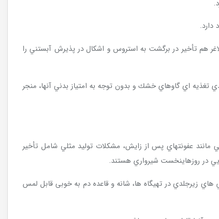
.
دارد.
اغر هم تأخير در برگشت به استروس و اشكال در پذيرش آبستني را
Chall موسوم است مي تواند در صورت عدم دسته بندي تغذيه اي گاوهاي خشك و بدون توجه به امتياز بدني آنها، منجر
تي مانند عفونتهاي پس از زايش، مشكلات توليد مثلي شامل تأخير
ايي در روزهاينخست شيرواري هستند.
اي زيرجلدي در تهيگاه ها، شانه و قاعده دم به خوبی قابل لمس