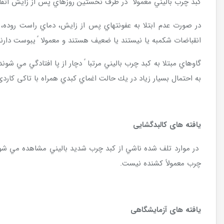
كبد چرب باليني معمولا ً در ظرف نخستين روزهاي پس از زايش اتفاق م
در صورت عدم ابتلا به عفونتهاي پس از زايش، دماي راست روده، 
انقباضات شكمبه يا نيستند يا ضعيف هستند و معمولا ً يبوست دارند
گاوهاي مبتلا به كبد چرب باليني مرتبا ً دچار از پا افتادگي مي ش
به احتمال بسيار زياد در يك حالت اغماي كبدي همراه با تاکی کارد
یافته های کالبدگشایی
در موارد تلف شده ناشي از كبد چرب شديد باليني مشاهده مي شود ك
چرب معمولاً کشنده نیست.
یافته های آزمایشگاهی