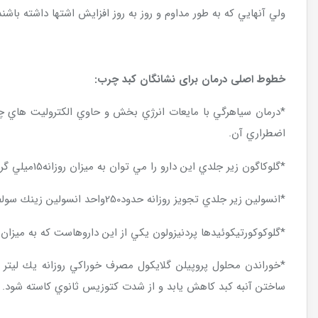
ولي آنهايي كه به طور مداوم و روز به روز افزايش اشتها داشته باشند
خطوط اصلی درمان برای نشانگان کبد چرب:
اضطراري آن.
*گلوكاگون زير جلدي اين دارو را مي توان به ميزان روزانه15ميلي گرم براي هر گاو براي مدت دو هفته در گاوهاي درگيري استفاده كرد.
*انسولين زير جلدي تجويز روزانه حدود250واحد انسولين زينك سولفات به صورت زير جلدي براي هر گاو مي تواند مصرف گلوكز را افزايش دهد و از اين طريق ليپوليز محيطي را كاهش دهد.
*گلوكوكورتيكوئيدها پردنيزولون يكي از اين داروهاست كه به ميزان روزانه200ميلي گرم داخل عضلاني برايچند روز به دليل تحريك نئوگلوكوژنز، ميزان چربي كبد
*خوراندن محلول پروپيلن گلايكول مصرف خوراكي روزانه يك ليتر پ
ساختن آنبه كبد كاهش يابد و از شدت كتوزيس ثانوي كاسته شود.