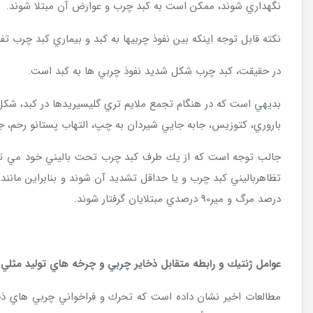
نگهداري شوند، ممكن است به كبد چرب و عوارض آن مبتلا شوند.
نكته قابل توجه اينكه بين نفوذ چربيها به كبد و بيماري كبد چرب تف
در حقيقت، كبد چرب شكل شديد نفوذ چربي ها به كبد است.
بديهي است كه در هنگام تجمع ملايم تري گليسيريدها در كبد، شكل ت
باروري، كتوزيس، جابه جايي شيردان به چپ، التهاب پستانو رحم، جف
جالب توجه است كه از يك طرف كبد چرب تحت باليني خود مي تواند 
درصد مرگ و مير90 درصدي مبتلايان گرفتار شوند.
عوامل ژنتيك و رابطه متقابل ذخاير چربي و چرخه هاي توليد مثلي
مطالعات اخير نشان داده است كه تحرك و فراخواني چربي هاي ذخ