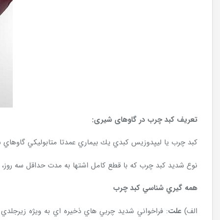
تعريف کبد چرب در گاوهای شیری:
كبد چرب يا ليپدوزيس كبدي يك بيماري عمدتا متابوليكي گاوهاي شيري در اوايل شيرو
نوع شديد كبد چرب كه با قطع كامل اشتها به مدت حداقل سه روز،
همه گيري شناسي كبد چرب
الف)
علت
: فراخواني شديد چربي هاي ذخيره اي به ويژه زيرجلدي به