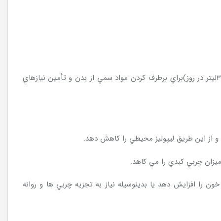
*درمان سياهرگي با مايعات انرژي بخش و حاوي الكتروليت هاي چند يوني هم به شكل درون سياهرگي و هم درون شكمبه با لوله معدي(تا30ليتر در روز)براي برطرف كردن مواد سمي از بدن و تأمين نيازهاي
ن را افزايش دهد يا بدينوسيله نياز به تجزيه چربي ها و روانه