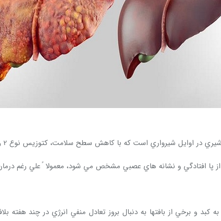
اري است كه با كاهش سطح سلامت، كتوزيس نوع 2 و کاهش كارايي توليدمثلي همراه مي باشد.
 از پا افتادگي و نشانه هاي عصبي مشخص مي شود، معمولا ً علي رغم درم
 كبد و برخي از بافتها به دنبال بروز تعادل منفي انرژي در چند هفته ب