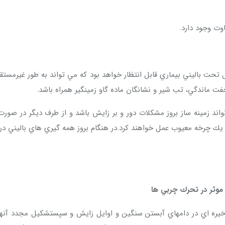
اوت وجود دارد.
حت باليني بيماري قابل انتظار خواهد بود كه مي تواند به طور غيرمستقي
ت ماندگي، تب شير و نشانگان ماده گاو زمينگير همراه باشد.
زمينه ساز بروز مشكلات دور و بر زايش باشد و از طرف ديگر در صورت برو
 موثر در تحرك چربي ها
يره اي در دامهاي آبستن سنگين و اوايل زايش و سپستشكيل مجدد آنها د