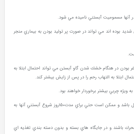
در آنها مسموميت آبستني ناميده مي شود.
شديد بوده اند مي تواند در صورت پر توليد بودن به بيماري منجر
ست.
ر بودن در هنگام خشك شدن گاو آبستن مي تواند احتمال ابتلا به
 ابتلا به التهاب رحم را در پس از زايش بيشتر كند.
گاوهاي چند شكم كه وزن بيشتري را در دوران خشكي خود از دست مي دهند بيشتر احتمال دارد كه تخمدانهاي آنها در پس از زايش غيرفعال باشد و ممكن است حتي براي مدت150روز شروع آبستني آنها به
تحرك باشند و در جايگاه هاي بسته و بدون دسته بندي تغذيه اي