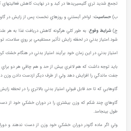
تجمع شديد تري گليسيريدها در كبد و در نهايت كاهش فعاليتهاي 
ب)
حساسيت
: اواخر آبستني و روزهاي نخست پس از زايش در گاوه
ج)
شرايط وقوع
: به طور كلي هرگونه كاهش دريافت غذا به هر علت 
شود.امتياز بدني در لحظه زايش تأثير مستقيمي بر روي سلامت، توليد
امتياز بدني در اين زمان خود برآيند امتياز بدني در هنگام خشك 
بايد توجه داشت كه هم لاغري بيش از حد و هم چاقي هر دو براي س
جفت ماندگي را افزايش دهد ولي از طرف ديگر ازدست دادن وزن در 
گاوهايي كه تا حد قابل قبولي امتياز بدني بالاتري را در لحظه زايش خود داشته باشند در90 روز نخست پس از زايش از توليد شير با پروتئين و
طول بينجامد.
ولي اگر ماده گاودر دوران خشكي خود وزن از دست ندهند و دوران