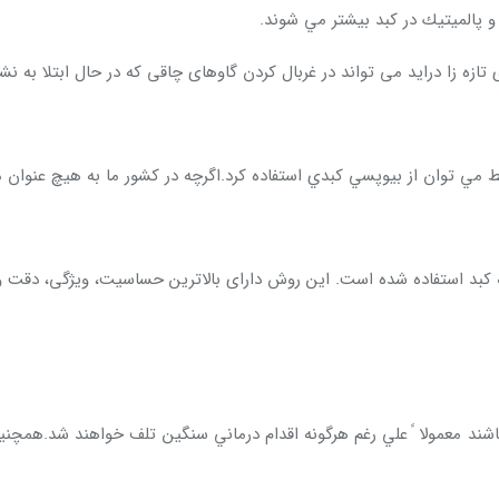
پالميتيك در كبد بيشتر مي شوند.
زه زا دراید می تواند در غربال کردن گاوهای چاقی که در حال ابتلا به ن
ط مي توان از بيوپسي كبدي استفاده كرد.اگرچه در كشور ما به هيچ عنوان
 کبد استفاده شده است. این روش دارای بالاترین حساسیت، ویژگی، دقت 
باشند معمولا ً علي رغم هرگونه اقدام درماني سنگين تلف خواهند شد.همچ