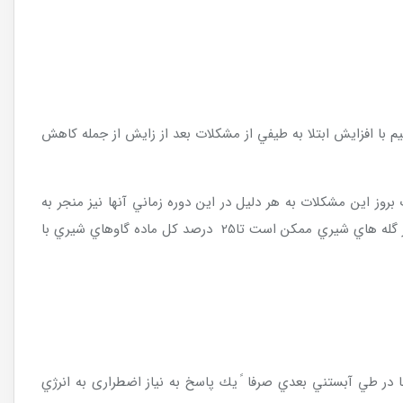
م با افزايش ابتلا به طيفي از مشكلات بعد از زايش از جمله كاهش
ز اين مشكلات به هر دليل در اين دوره زماني آنها نيز منجر به
تظاهرباليني كبد چرب و يا حداقل تشديد آن شوند و بنابراين مانند يك چرخه معيوب عمل خواهند كرد.در هنگام بروز همه گيري هاي باليني در گله هاي شيري ممكن است تا25 درصد كل ماده گاوهاي شيري با
ر طي آبستني بعدي صرفا ً يك پاسخ به نياز اضطراری به انرژي