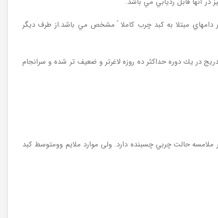
 در آنها قابل رديابي مي باشد.
 دامهاي مبتلا به كبد چرب كاملا ً مشخص مي باشد.از طرف ديگر
دريج در يك دوره حداكثر ده روزه لاغرتر و ضعيف تر شده و سرانجام
ر ملامسه حالت چربي چسبنده دارد. ولی موارد ملایم وومتوسط کبد